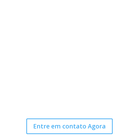
contratado

Velocidades de download e upload
idênticas.

Internet dedicada de alta
disponibilidade.

Monitoramento e suporte técnico
especializado

Garantia de usufruir 100% do que foi
contratado
Entre em contato Agora