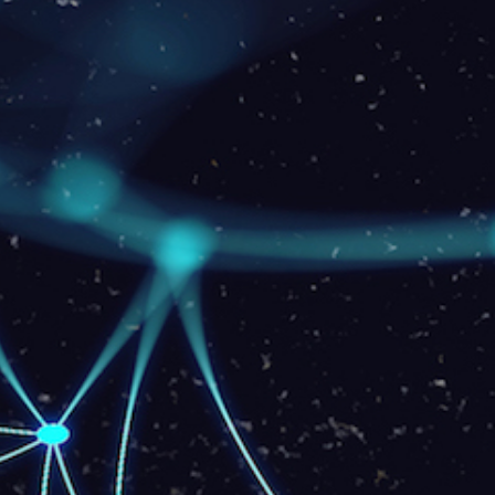
80 Mb
119
R$
/mês
Download: 80 Mbps
Upload: 40 Mbps
Consultar taxa de instalação
EU QUERO