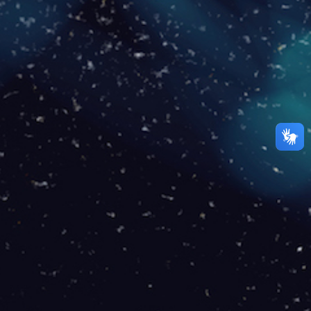
200 
149
R$
/mês
Download: 200 Mbps
Upload: 100 Mbps
Consultar taxa de instala
EU QUERO