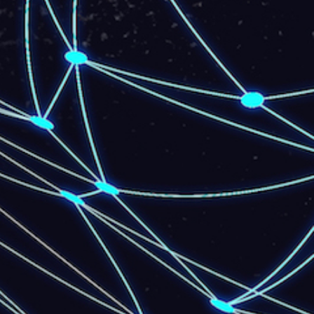
BANDA LARGA Empresarial- Fibra
100 Mb
129
R$
/mês