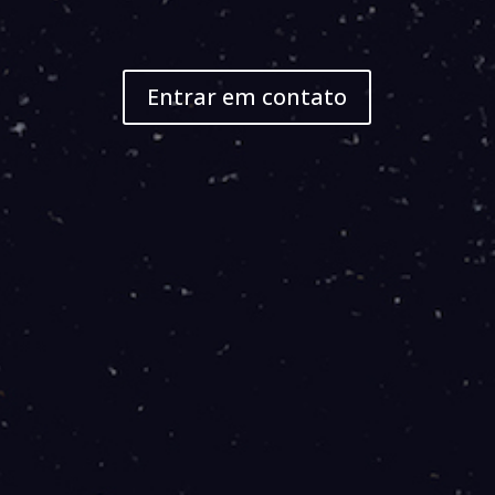
Entrar em contato
BANDA LARGA Empresarial - Fibra
50 Mb
99
R$
/mês