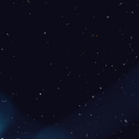
Download: 50Mbps
Upload: 25 Mbps
Consultar taxa de instalação
EU QUERO
BANDA LARGA Empresarial - Fibra